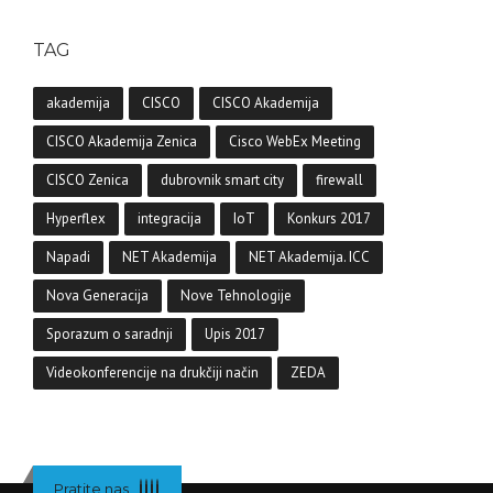
TAG
akademija
CISCO
CISCO Akademija
CISCO Akademija Zenica
Cisco WebEx Meeting
CISCO Zenica
dubrovnik smart city
firewall
Hyperflex
integracija
IoT
Konkurs 2017
Napadi
NET Akademija
NET Akademija. ICC
Nova Generacija
Nove Tehnologije
Sporazum o saradnji
Upis 2017
Videokonferencije na drukčiji način
ZEDA
Pratite nas