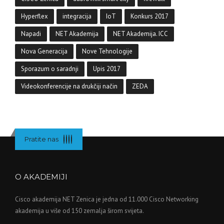
Hyperflex
integracija
IoT
Konkurs 2017
Napadi
NET Akademija
NET Akademija. ICC
Nova Generacija
Nove Tehnologije
Sporazum o saradnji
Upis 2017
Videokonferencije na drukčiji način
ZEDA
Pratite nas
O AKADEMIJI
Cisco akademija NET Zenica je jedna od 11.000 Cisco Networking
akademija u više od 150 zemalja širom svijeta.