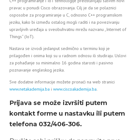
C++ programiranje i IoT tehnologije predstavljaju sasvim novi
pravac u ponudi Cisco obrazovanja. Cilj je da se polaznici
osposobe za programiranje u C, odnosno C++ programskom
jeziku, kako bi između ostalog mogli raditi i na povezivanju
upravljivih uređaja u sveobuhvatnu mrežu nazvanu „Internet of
Things“ (IoT).
Nastava se izvodi jedanput sedmično u terminu koji je
prilagođen i onima koji su u radnom odnosu ili studiraju. Uslovi
za pohađanje su minimalno 16 godina starosti i pasivno
poznavanje engleskog jezika.
Sve dodatne informacije možete pronaći na web stranici
www.netakademija.ba
i
www.ciscoakademija.ba
.
Prijava se može izvršiti putem
kontakt forme u nastavku ili putem
telefona 032/406-306.