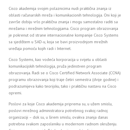
Cisco akademija svojim polaznicima nudi praktična znanja iz
oblasti računarskih mreža i komunikacionih tehnologija. Oni koji je
završe dobiju vrlo praktična znanja i mogu samostalno raditi sa
mrežama i mrežnim tehnologijama. Cisco program obrazovanja
je pokrenut od strane internacionalne kompanije Cisco Systems
sa sjedištem u SAD-u, koja se bavi proizvodnjom mrežnih
uređaja pomoću kojih radi i Internet.
Cisco Systems, kao vodeća korporacija u svijetu u oblasti
komunikacijskih tehnologija, pruža jedinstven program
obrazovanja. Radi se o Cisco Certified Network Associate (CCNA)
programu obrazovanja koji traje četiri semestra (dvije godine) i
podrazumijeva kako teorijsku, tako i praktičnu nastavu na Cisco
opremi.
Poslovi za koje Cisco akademija priprema su, u užem smislu,
poslovi mrežnog administratora potrebnog svakoj radnoj
organizaciji – dok su, u širem smislu, ovakva znanja danas
potrebna svakom zaposleniku u modernom radnom okruženju.