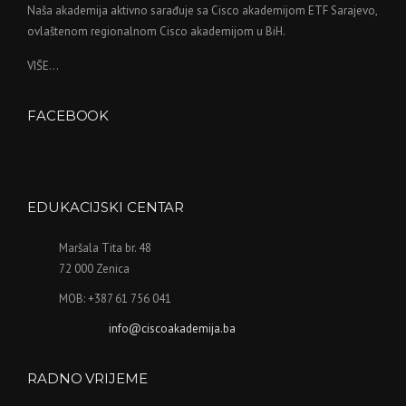
Naša akademija aktivno sarađuje sa Cisco akademijom ETF Sarajevo,
ovlaštenom regionalnom Cisco akademijom u BiH.
VIŠE...
FACEBOOK
WordPress
maintenance
mode
EDUKACIJSKI CENTAR
Maršala Tita br. 48
72 000 Zenica
MOB: +387 61 756 041
info@ciscoakademija.ba
RADNO VRIJEME