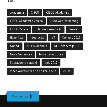
TAG
akademija
CISCO
CISCO Akademija
CISCO Akademija Zenica
Cisco WebEx Meeting
CISCO Zenica
dubrovnik smart city
firewall
Hyperflex
integracija
IoT
Konkurs 2017
Napadi
NET Akademija
NET Akademija. ICC
Nova Generacija
Nove Tehnologije
Sporazum o saradnji
Upis 2017
Videokonferencije na drukčiji način
ZEDA
Pratite nas