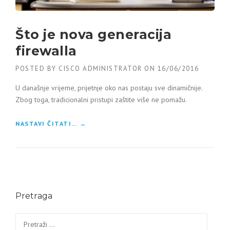
Što je nova generacija
firewalla
POSTED BY
CISCO ADMINISTRATOR
ON
16/06/2016
U današnje vrijeme, prijetnje oko nas postaju sve dinamičnije.
Zbog toga, tradicionalni pristupi zaštite više ne pomažu.
NASTAVI ČITATI…
“ŠTO JE NOVA GENERACIJA FIREWALLA”
→
Pretraga
Pretraga: