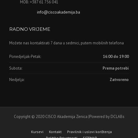
MOB: +387 61 756 041
info@ciscoakademija.ba
RADNO VRIJEME
Možete nas kontaktirati 7 dana u sedmici, putem mobilnih telefona
Ponedjeljak-Petak:
16:00 do 19:00
Subota:
Prema potrebi
Nedjelja:
Zatvoreno
Copyright © 2020 CISCO Akademija Zenica |Powered by DCLABs
Kursevi
Kontakt
Pravilnik i uslovi korištenja
Politika Privatnosti
SITEMAP