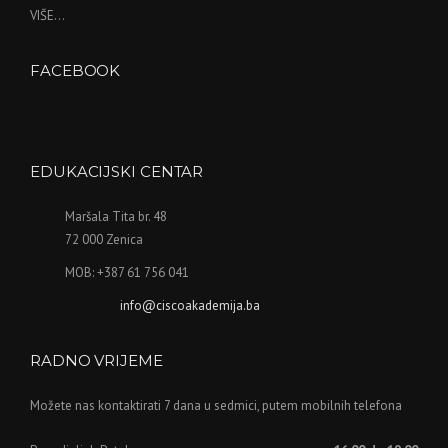
VIŠE...
FACEBOOK
WordPress
maintenance
mode
EDUKACIJSKI CENTAR
Maršala Tita br. 48
72 000 Zenica
MOB: +387 61 756 041
info@ciscoakademija.ba
RADNO VRIJEME
Možete nas kontaktirati 7 dana u sedmici, putem mobilnih telefona