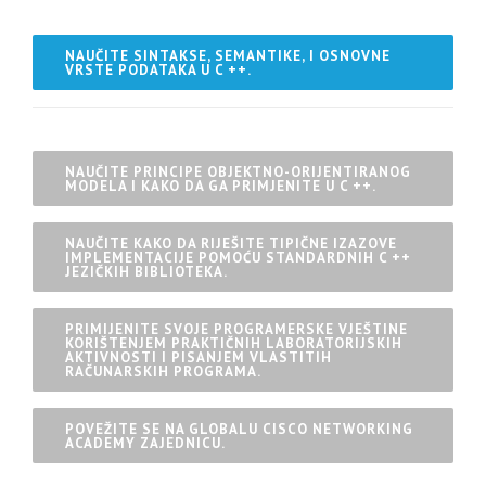
NAUČITE SINTAKSE, SEMANTIKE, I OSNOVNE
VRSTE PODATAKA U C ++.
NAUČITE PRINCIPE OBJEKTNO-ORIJENTIRANOG
MODELA I KAKO DA GA PRIMJENITE U C ++.
NAUČITE KAKO DA RIJEŠITE TIPIČNE IZAZOVE
IMPLEMENTACIJE POMOĆU STANDARDNIH C ++
JEZIČKIH BIBLIOTEKA.
PRIMIJENITE SVOJE PROGRAMERSKE VJEŠTINE
KORIŠTENJEM PRAKTIČNIH LABORATORIJSKIH
AKTIVNOSTI I PISANJEM VLASTITIH
RAČUNARSKIH PROGRAMA.
POVEŽITE SE NA GLOBALU CISCO NETWORKING
ACADEMY ZAJEDNICU.