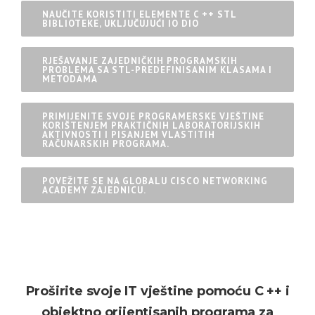
NAUČITE KORISTITI ELEMENTE C ++ STL
BIBLIOTEKE, UKLJUČUJUĆI IO DIO
RJEŠAVANJE ZAJEDNIČKIH PROGRAMSKIH
PROBLEMA SA STL-PREDEFINISANIM KLASAMA I
METODAMA
PRIMIJENITE SVOJE PROGRAMERSKE VJEŠTINE
KORIŠTENJEM PRAKTIČNIH LABORATORIJSKIH
AKTIVNOSTI I PISANJEM VLASTITIH
RAČUNARSKIH PROGRAMA.
POVEŽITE SE NA GLOBALU CISCO NETWORKING
ACADEMY ZAJEDNICU.
Proširite svoje IT vještine pomoću C ++ i
objektno orijentisanih programa za