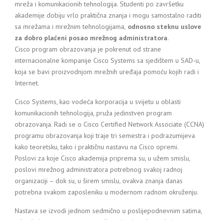
mreža i komunikacionih tehnologija. Studenti po završetku
akademije dobiju vrlo praktična znanja i mogu samostalno raditi
sa mrežama i mrežnim tehnologijama,
odnosno steknu uslove
za dobro plaćeni posao mrežnog administratora
.
Cisco program obrazovanja je pokrenut od strane
internacionalne kompanije Cisco Systems sa sjedištem u SAD-u,
koja se bavi proizvodnjom mrežnih uređaja pomoću kojih radi i
Internet.
Cisco Systems, kao vodeća korporacija u svijetu u oblasti
komunikacionih tehnologija, pruža jedinstven program
obrazovanja. Radi se o Cisco Certified Network Associate (CCNA)
programu obrazovanja koji traje tri semestra i podrazumijeva
kako teoretsku, tako i praktičnu nastavu na Cisco opremi.
Poslovi za koje Cisco akademija priprema su, u užem smislu,
poslovi mrežnog administratora potrebnog svakoj radnoj
organizaciji – dok su, u širem smislu, ovakva znanja danas
potrebna svakom zaposleniku u modernom radnom okruženju.
Nastava se izvodi jednom sedmično u poslijepodnevnim satima,